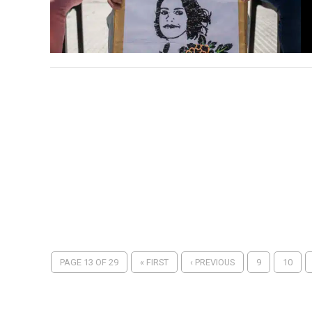
PAGE 13 OF 29
« FIRST
‹ PREVIOUS
9
10