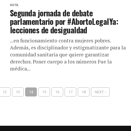
NOTA
Segunda jornada de debate
parlamentario por #AbortoLegalYa:
lecciones de desigualdad
...en funcionamiento contra mujeres pobres.
Además, es disciplinador y estigmatizante para la
comunidad sanitaria que quiere garantizar
derechos. Poner cuerpo a los números Fue la
médica...
12
13
14
15
16
17
18
NEXT ›
MU 3