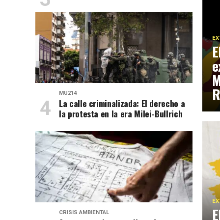
EX
E
e
M
R
MU214
La calle criminalizada: El derecho a
la protesta en la era Milei-Bullrich
EX
E
CRISIS AMBIENTAL