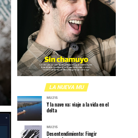
LA NUEVA MU
MU215
Y la nave va: viaje a la vida en el
delta
MU215
Desentendimiento: Fingir