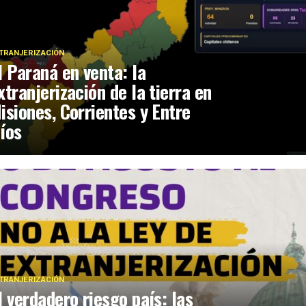
TRANJERIZACIÓN
l Paraná en venta: la
xtranjerización de la tierra en
isiones, Corrientes y Entre
íos
TRANJERIZACIÓN
l verdadero riesgo país: las