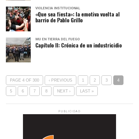
VIOLENCIA INSTITUCIONAL
«Que sea fiesta»: la emotiva vuelta al
barrio de Pablo Grillo
MU EN TIERRA DEL FUEGO
Capítulo II: Crónica de un industricidio
PAGE 4 OF 300
‹ PREVIOUS
1
2
3
4
5
6
7
8
NEXT ›
LAST »
PUBLICIDAD