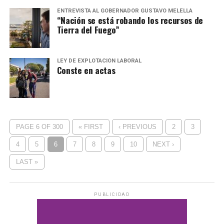
ENTREVISTA AL GOBERNADOR GUSTAVO MELELLA
“Nación se está robando los recursos de
Tierra del Fuego”
LEY DE EXPLOTACIÓN LABORAL
Conste en actas
PAGE 6 OF 300
« FIRST
‹ PREVIOUS
2
3
4
5
6
7
8
9
10
NEXT ›
LAST »
PUBLICIDAD