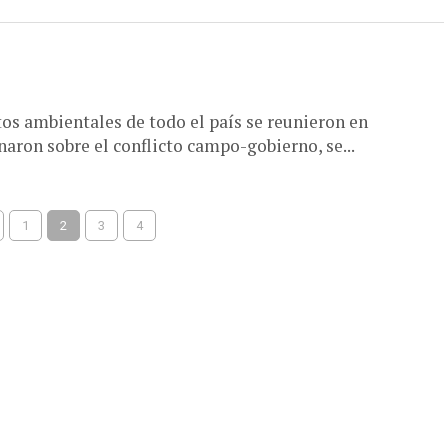
s ambientales de todo el país se reunieron en
aron sobre el conflicto campo-gobierno, se...
1
2
3
4