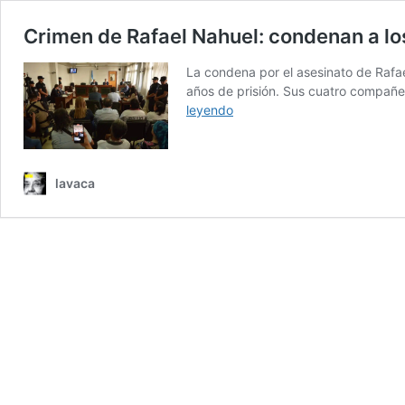
Crimen de Rafael Nahuel: condenan a los 
La condena por el asesinato de Rafae
años de prisión. Sus cuatro compañer
Crimen
leyendo
de
Rafael
Nahuel:
lavaca
condenan
a
los
prefectos
a
4
y
5
años
de
prisión;
la