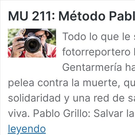
MU 211: Método Pab
Todo lo que le s
fotorreportero 
Gentarmería h
pelea contra la muerte, q
solidaridad y una red de s
viva. Pablo Grillo: Salvar 
MU
leyendo
211: