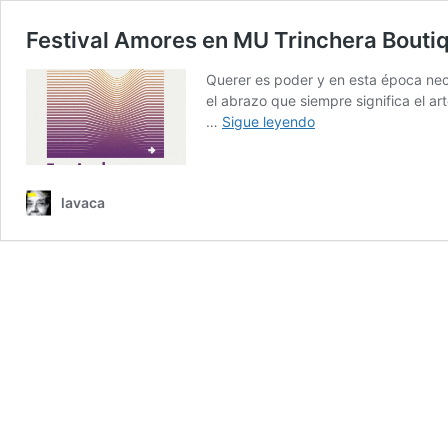
Festival Amores en MU Trinchera Bouti
Querer es poder y en esta época nece
el abrazo que siempre significa el a
Festival
…
Sigue leyendo
Amores
en
MU
lavaca
Trinchera
Boutique