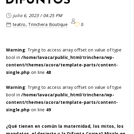
DIFUNTOS
julio 6, 2023
/
04:25 PM
teatro
,
Trinchera Boutique
0
Warning
: Trying to access array offset on value of type
bool in
/home/lavaca/public_html/trinchera/wp-
content/themes/acora/template-parts/content-
single.php
on line
48
Warning
: Trying to access array offset on value of type
bool in
/home/lavaca/public_html/trinchera/wp-
content/themes/acora/template-parts/content-
single.php
on line
49
¿Qué tienen en común la maternidad, los mitos, los
mandatos, el desierto y la Difunta Correa? Miralo en