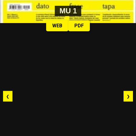
MU 1
WEB
PDF
❮
❯