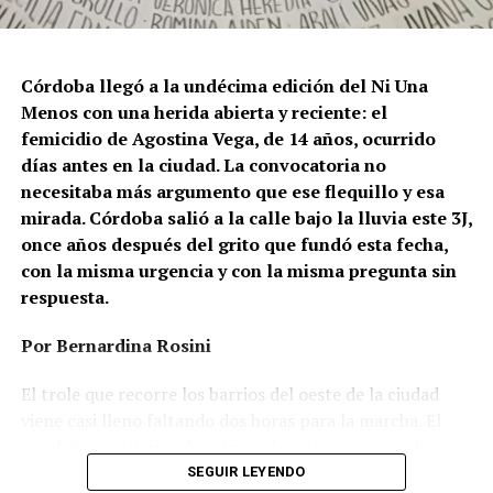
Córdoba llegó a la undécima edición del Ni Una
Menos con una herida abierta y reciente: el
femicidio de Agostina Vega, de 14 años, ocurrido
días antes en la ciudad. La convocatoria no
necesitaba más argumento que ese flequillo y esa
mirada. Córdoba salió a la calle bajo la lluvia este 3J,
once años después del grito que fundó esta fecha,
con la misma urgencia y con la misma pregunta sin
respuesta.
Por Bernardina Rosini
Ganar la vida
: La historia de (no)
El trole que recorre los barrios del oeste de la ciudad
ficción de Sabrina Ortiz
viene casi lleno faltando dos horas para la marcha. El
parabrisas anticipa el motivo: el rostro pequeño de
Agostina Vega, 14 años. Era fácil intuir que será una
SEGUIR LEYENDO
Su hijo Ciro tenía 120 veces más agrotóxicos que lo