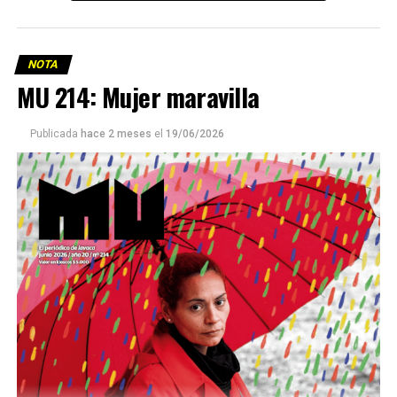
NOTA
MU 214: Mujer maravilla
Publicada
hace 2 meses
el
19/06/2026
Este número 215 de MU ☝️viene con doble tapa, que
podría ser una frase:
Sin chamuyo, a remarla.
Descargar la Mu en PDF