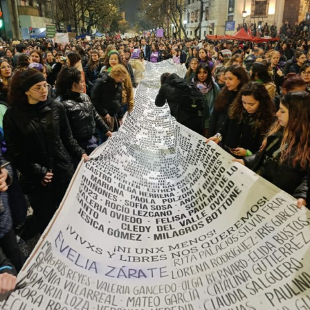
provee biodiversidad, y a una soberanía que se pierde río
abajo. Viaje en barco de MU desde el bajo delta
Descargar la Mu en PDF
bonaerense, para conocer y escuchar a isleños,
productores, docentes, ambientalistas y vecinos que
resisten otra avanzada sobre un territorio en disputa.
Por Francisco Pandolfi