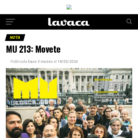
NOTA
MU 213: Movete
Publicada
hace 3 meses
el
18/05/2026