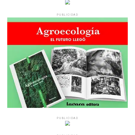
Varones
PUBLICIDAD
Hay varios hombres presentes: padres con sus hijas,
grupos de amigos, novios. «Con los pares que no tienen
sensibilidad al tema, la conversación se vuelve muy
estratégica, hay que evitar el choque frontal. Mi método
es a través del interrogante, que puedan encarnar la
pregunta», comparte Gonzalo, de 41 años.
PUBLICIDAD