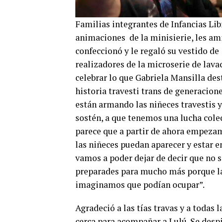
Familias integrantes de Infancias Libr
animaciones de la minisierie, les ami
confeccionó y le regaló su vestido de 
realizadores de la microserie de lav
celebrar lo que Gabriela Mansilla des
historia travesti trans de generacion
están armando las niñeces travestis 
sostén, a que tenemos una lucha colec
parece que a partir de ahora empezam
las niñeces puedan aparecer y estar 
vamos a poder dejar de decir que no s
preparades para mucho más porque la
imaginamos que podían ocupar”.
Agradeció a las tías travas y a todas 
cerca para acompañar a Lulú. Se desp