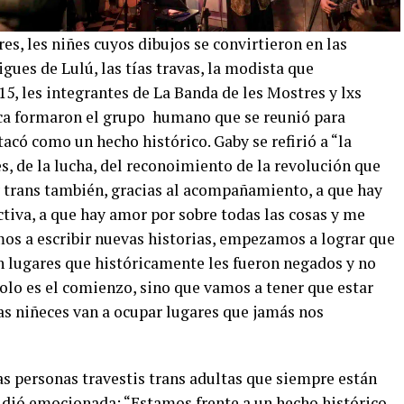
es, les niñes cuyos dibujos se convirtieron en las
gues de Lulú, las tías travas, la modista que
15, les integrantes de La Banda de les Mostres y lxs
aca formaron el grupo humano que se reunió para
tacó como un hecho histórico. Gaby se refirió a “la
es, de la lucha, del reconoimiento de la revolución que
y trans también, gracias al acompañamiento, a que hay
tiva, a que hay amor por sobre todas las cosas y me
os a escribir nuevas historias, empezamos a lograr que
en lugares que históricamente les fueron negados y no
olo es el comienzo, sino que vamos a tener que estar
s niñeces van a ocupar lugares que jamás nos
las personas travestis trans adultas que siempre están
idió emocionada: “Estamos frente a un hecho histórico,