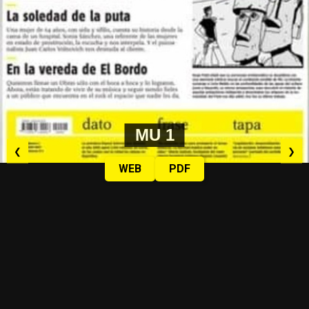
MU 1
❮
❯
WEB
PDF