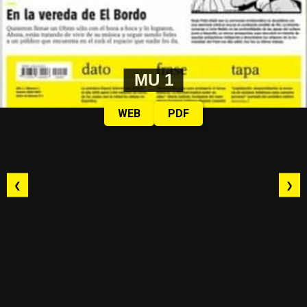
MU 1
WEB
PDF
❮
❯