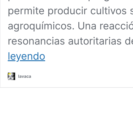
permite producir cultivos 
agroquímicos. Una reacci
resonancias autoritarias 
Feliz
leyendo
año
viejo:
el
lavaca
INTA
amenaza
con
sancionar
a
un
ingeniero
por
fomentar
la