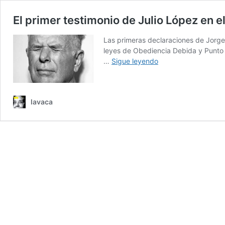
El primer testimonio de Julio López en e
Las primeras declaraciones de Jorge 
leyes de Obediencia Debida y Punto F
El
…
Sigue leyendo
primer
testimonio
de
lavaca
Julio
López
en
el
Juicio
por
la
Verdad