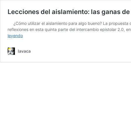
Lecciones del aislamiento: las ganas de
¿Cómo utilizar el aislamiento para algo bueno? La propuesta
reflexiones en esta quinta parte del intercambio epistolar 2.0, 
Lecciones
leyendo
del
aislamiento:
lavaca
las
ganas
de
hacer
juntas
otro
mundo