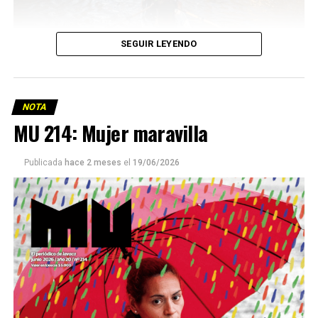
SEGUIR LEYENDO
NOTA
MU 214: Mujer maravilla
Publicada
hace 2 meses
el
19/06/2026
Este número 215 de MU ☝️viene con doble tapa, que
podría ser una frase:
Sin chamuyo, a remarla.