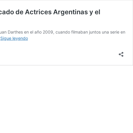
do de Actrices Argentinas y el
 Juan Darthes en el año 2009, cuando filmaban juntos una serie en
#MiráCómoNosPonemos:
…
Sigue leyendo
la
denuncia
de
Thelma
Fardin
a
Juan
Darthés,
el
comunicado
de
Actrices
Argentinas
y
el