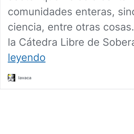
comunidades enteras, sino 
ciencia, entre otras cosa
la Cátedra Libre de Sober
¿Qué
leyendo
es
la
Soberanía
lavaca
Alimentaria?
El
dilema
de
la
expropiación
de
Vicentín,
dirigida