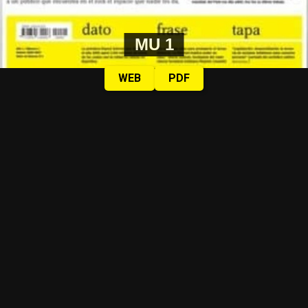
MU 1
WEB
PDF