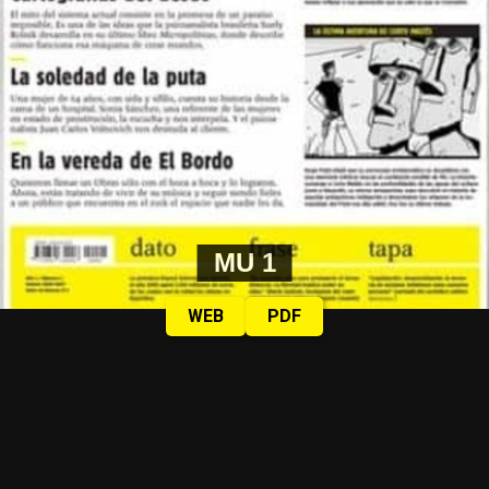
MU 1
WEB
PDF