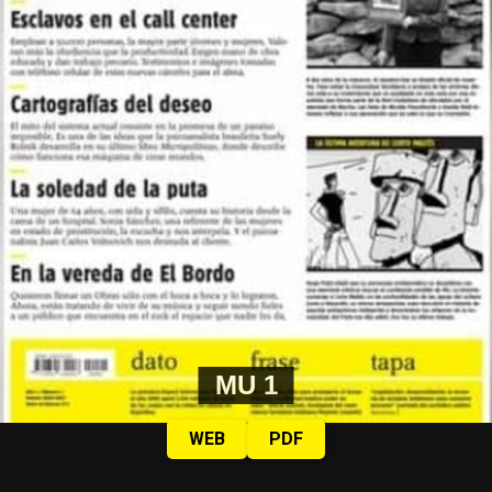
MU 1
WEB
PDF