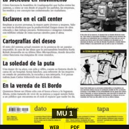
MU 1
WEB
PDF