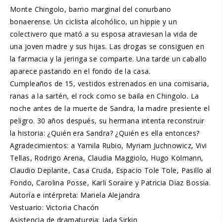
Monte Chingolo, barrio marginal del conurbano
bonaerense. Un ciclista alcohólico, un hippie y un
colectivero que mató a su esposa atraviesan la vida de
una joven madre y sus hijas. Las drogas se consiguen en
la farmacia y la jeringa se comparte. Una tarde un caballo
aparece pastando en el fondo de la casa.
Cumpleaños de 15, vestidos estrenados en una comisaria,
ranas a la sartén, el rock como se baila en Chingolo. La
noche antes de la muerte de Sandra, la madre presiente el
peligro. 30 años después, su hermana intenta reconstruir
la historia: ¿Quién era Sandra? ¿Quién es ella entonces?
Agradecimientos: a Yamila Rubio, Myriam Juchnowicz, Vivi
Tellas, Rodrigo Arena, Claudia Maggiolo, Hugo Kolmann,
Claudio Deplante, Casa Cruda, Espacio Tole Tole, Pasillo al
Fondo, Carolina Posse, Karli Soraire y Patricia Diaz Bossia.
Autoría e intérpreta: Mariela Alejandra
Vestuario: Victoria Chacón
Asistencia de dramaturgia: Jada Sirkin