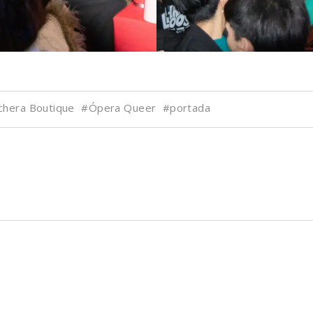
chera Boutique
#Ópera Queer
#portada