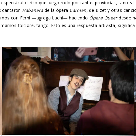
spectáculo lírico que luego rodó por tantas provincias, tantos lu
as cantaron
Habanera
de la ópera
Carmen
, de Bizet y otras canc
stamos con Ferni —agrega Luchi— haciendo
Ópera Queer
desde ha
amos folclore, tango. Esto es una respuesta artivista, significa