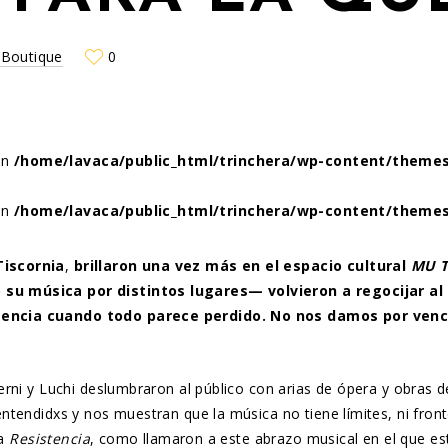
 Boutique
0
 in
/home/lavaca/public_html/trinchera/wp-content/themes
 in
/home/lavaca/public_html/trinchera/wp-content/themes
Tiscornia
,
brillaron una vez más en el espacio cultural
MU T
 su música por distintos lugares— volvieron a regocijar al
stencia cuando todo parece perdido. No nos damos por venc
ni y Luchi deslumbraron al público con arias de ópera y obras del
tendidxs y nos muestran que la música no tiene límites, ni front
la
Resistencia
, como llamaron a este abrazo musical en el que es