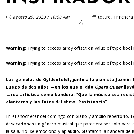
agosto 29, 2023
/
10:08 AM
teatro
,
Trinchera
Warning
: Trying to access array offset on value of type bool
Warning
: Trying to access array offset on value of type bool
Las gemelas de Gyldenfeldt, junto a la pianista Jazmín 
Luego de dos años —en los que el dúo
Ópera Queer
llevó
tarea artística como bandera: “Que la música sea resi
alentaron y las fotos d
e
l show “Resistencia”.
En el anochecer del domingo con piano y amplio repertorio, Fer
desacartonan un género musical que pareciera ser solo para en
la sala, rió, se emocionó y aplaudió, plantaron la bandera de 