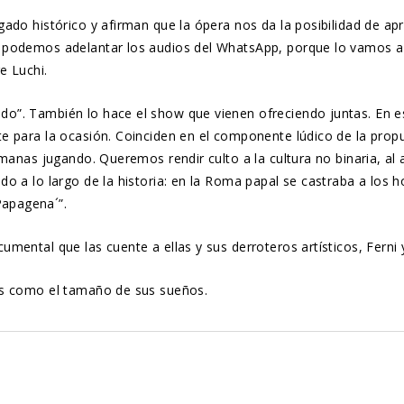
ado histórico y afirman que la ópera nos da la posibilidad de ap
a podemos adelantar los audios del WhatsApp, porque lo vamos a
e Luchi.
”. También lo hace el show que vienen ofreciendo juntas. En es
e para la ocasión. Coinciden en el componente lúdico de la propu
rmanas jugando. Queremos rendir culto a la cultura no binaria, a
do a lo largo de la historia: en la Roma papal se castraba a lo
apagena´”.
ental que las cuente a ellas y sus derroteros artísticos, Ferni y
es como el tamaño de sus sueños.