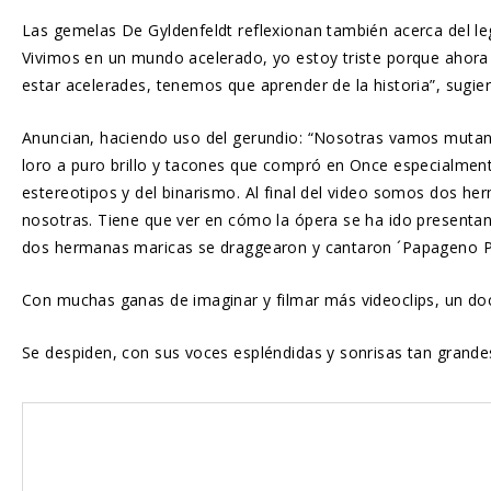
Las gemelas De Gyldenfeldt reflexionan también acerca del leg
Vivimos en un mundo acelerado, yo estoy triste porque ahor
estar acelerades, tenemos que aprender de la historia”, sugier
Anuncian, haciendo uso del gerundio: “Nosotras vamos mutando
loro a puro brillo y tacones que compró en Once especialment
estereotipos y del binarismo. Al final del video somos dos he
nosotras. Tiene que ver en cómo la ópera se ha ido presentan
dos hermanas maricas se draggearon y cantaron ´Papageno P
Con muchas ganas de imaginar y filmar más videoclips, un docum
Se despiden, con sus voces espléndidas y sonrisas tan grand