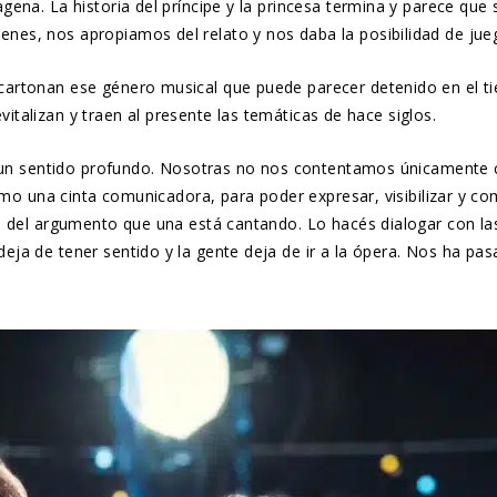
ena. La historia del príncipe y la princesa termina y parece que 
es, nos apropiamos del relato y nos daba la posibilidad de jue
artonan ese género musical que puede parecer detenido en el tie
evitalizan y traen al presente las temáticas de hace siglos.
n un sentido profundo. Nosotras no nos contentamos únicamente c
como una cinta comunicadora, para poder expresar, visibilizar y c
as del argumento que una está cantando. Lo hacés dialogar con l
eja de tener sentido y la gente deja de ir a la ópera. Nos ha p