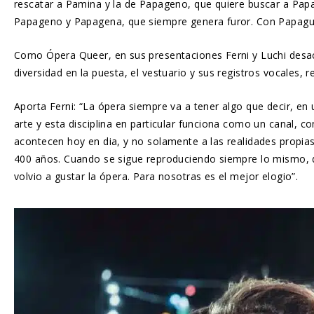
rescatar a Pamina y la de Papageno, que quiere buscar a Papag
Papageno y Papagena, que siempre genera furor. Con Papaguen
Como Ópera Queer, en sus presentaciones Ferni y Luchi desac
diversidad en la puesta, el vestuario y sus registros vocales, r
Aporta Ferni: “La ópera siempre va a tener algo que decir, e
arte y esta disciplina en particular funciona como un canal, 
acontecen hoy en dia, y no solamente a las realidades propi
400 años. Cuando se sigue reproduciendo siempre lo mismo, d
volvio a gustar la ópera. Para nosotras es el mejor elogio”.