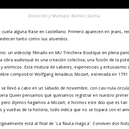
Dirección y Montaje: Ramiro Santia.
 cuela alguna frase en castellano. Primero aparecen en jeans, re
plandecen tanto como sus atuendos.
: un videoclip filmado en MU Trinchera Boutique en plena pande
a obra audivisual es una creación colectiva, una fusión de la pote
 y anímicos. Esta mixtura de saberes, experiencias y entusiasmo 
célebre compositor Wolfgang Amadeus Mozart, estrenada en 1791 
se llevó a cabo en un sábado de noviembre, con casi nula circul
Ópera Queer pensamos qué queriamos registrar en nuestro primer
, pero dijimos hagamos a Mozart, e hicimos este dúo que es tan
y vueltas de la historia, todo indica que no se topará con el am
inalmente está al final de ´La flauta mágica´. Conviven dos histo