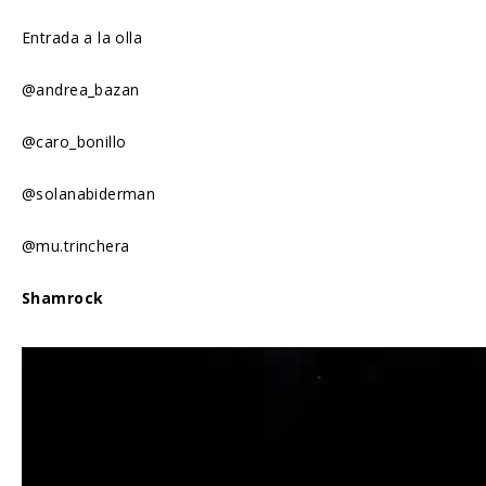
Entrada a la olla
@andrea_bazan
@caro_bonillo
@solanabiderman
@mu.trinchera
Shamrock