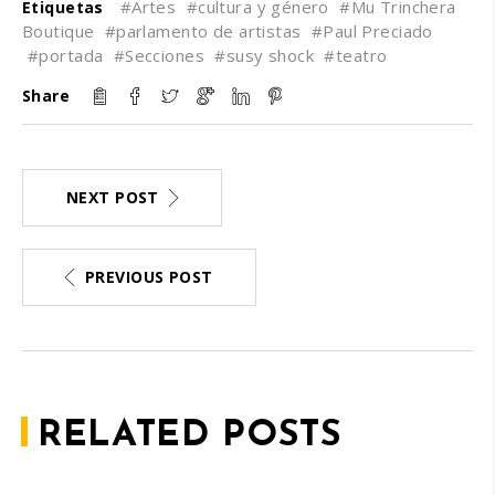
#Artes
#cultura y género
#Mu Trinchera
Etiquetas
Boutique
#parlamento de artistas
#Paul Preciado
#portada
#Secciones
#susy shock
#teatro
Share
NEXT POST
PREVIOUS POST
RELATED POSTS