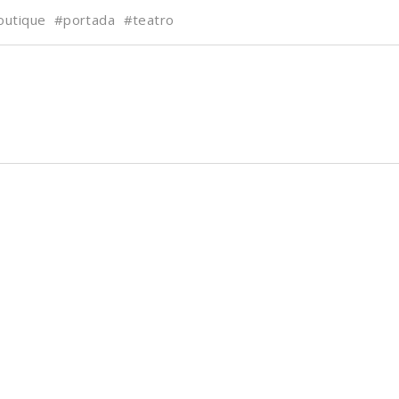
outique
#portada
#teatro