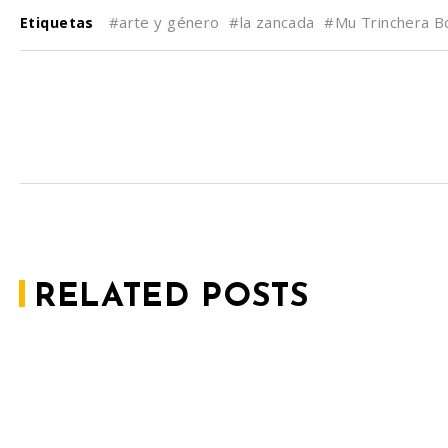
#arte y género
#la zancada
#Mu Trinchera B
Etiquetas
RELATED POSTS