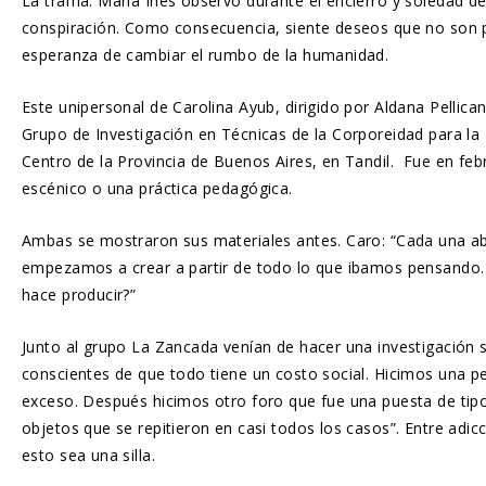
La trama: María Inés observó durante el encierro y soledad d
conspiración. Como consecuencia, siente deseos que no son p
esperanza de cambiar el rumbo de la humanidad.
Este unipersonal de Carolina Ayub, dirigido por Aldana Pelli
Grupo de Investigación en Técnicas de la Corporeidad para la
Centro de la Provincia de Buenos Aires, en Tandil. Fue en feb
escénico o una práctica pedagógica.
Ambas se mostraron sus materiales antes. Caro: “Cada una aba
empezamos a crear a partir de todo lo que ibamos pensando
hace producir?”
Junto al grupo La Zancada venían de hacer una investigación 
conscientes de que todo tiene un costo social. Hicimos una 
exceso. Después hicimos otro foro que fue una puesta de tip
objetos que se repitieron en casi todos los casos”. Entre adic
esto sea una silla.