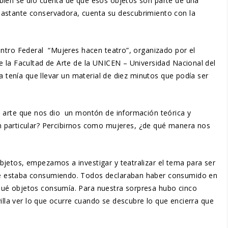
bién se dio cuenta de que esos objetos son parte de una
bastante conservadora, cuenta su descubrimiento con la
entro Federal “Mujeres hacen teatro”, organizado por el
e la Facultad de Arte de la UNICEN – Universidad Nacional del
a tenía que llevar un material de diez minutos que podía ser
l arte que nos dio un montón de información teórica y
particular? Percibirnos como mujeres, ¿de qué manera nos
jetos, empezamos a investigar y teatralizar el tema para ser
ué estaba consumiendo. Todos declaraban haber consumido en
qué objetos consumía. Para nuestra sorpresa hubo cinco
illa ver lo que ocurre cuando se descubre lo que encierra que