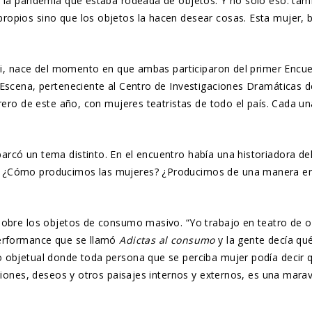
e la pandemia que estaba rodeada de objetos. Y no sólo eso: tam
ropios sino que los objetos la hacen desear cosas. Esta mujer, 
cani, nace del momento en que ambas participaron del primer Encu
 Escena, perteneciente al Centro de Investigaciones Dramáticas d
rero de este año, con mujeres teatristas de todo el país. Cada un
rcó un tema distinto. En el encuentro había una historiadora de
. ¿Cómo producimos las mujeres? ¿Producimos de una manera en 
sobre los objetos de consumo masivo. “Yo trabajo en teatro de ob
performance que se llamó
Adictas al consumo
y la gente decía q
o objetual donde toda persona que se perciba mujer podía decir 
ciones, deseos y otros paisajes internos y externos, es una marav