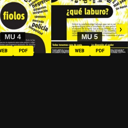
❯
MU 4
MU 5
WEB
PDF
WEB
PDF