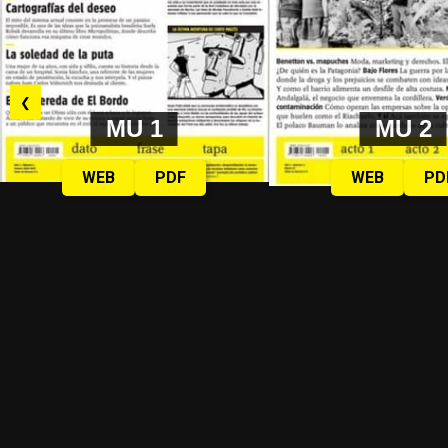
❮
MU 1
MU 2
WEB
PDF
WEB
PD