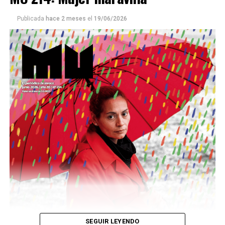
Publicada
hace 2 meses
el
19/06/2026
Este número 215 de MU ☝️viene con doble tapa, que
podría ser una frase:
Sin chamuyo, a remarla.
Descargar la Mu en PDF
SEGUIR LEYENDO