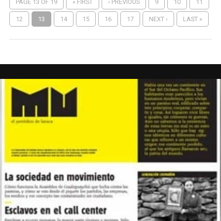
PAGE 13 OF 19
« FIRST
‹ PREVIOUS
9
10
11
12
13
14
15
16
17
NEXT ›
LAST »