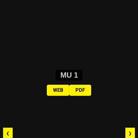
MU 1
WEB
PDF
❮
❯