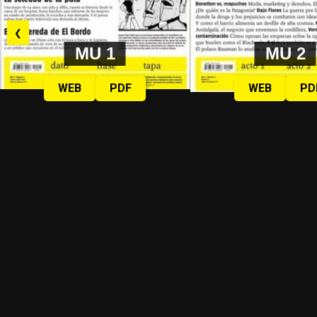
❮
MU 1
MU 2
WEB
PDF
WEB
PD