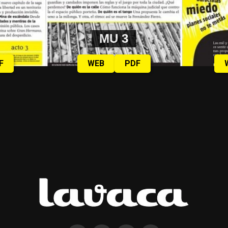
MU 3
F
WEB
PDF