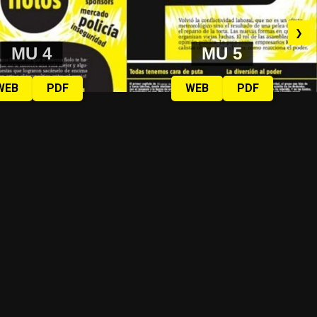
❯
MU 4
MU 5
WEB
PDF
WEB
PDF