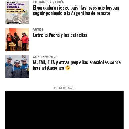
EXTRANJERIZACIÓN
El verdadero riesgo país: las leyes que buscan
seguir poniendo a la Argentina de remate
ARTES
Entre la Pacha y las estrellas
QUÉ SEMANITA!
IA, FMI, FIFA y otras pequeñas anécdotas sobre
las instituciones
La causa tiene a Guerrero procesado, está a punto ser
elevada a juicio oral y recientemente incorporó el
informe de la evaluación médica: “Los peritos confirman
PUBLICIDAD
que las lesiones sufridas fueron de tal gravedad que
pusieron en riesgo su vida”, precisó la familia. “Existe un
alto riesgo de daño neurológico permanente.
Actualmente no es posible cuantificar el grado de
discapacidad final, ya que se debe esperar el alta
definitiva para evaluar la responsabilidad residual”.