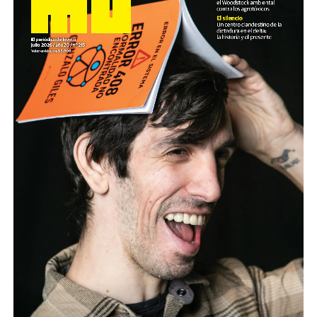
muestra fotográfica que iban a desarrollar en el Salón
Azul de la Cámara Alta, en el marco del Día Nacional
contra la Violencia Institucional.
“Pablo sigue rehabilitándose todos los días después del
operativo de seguridad encabezado por Bullrich”, indica
la familia. La actual senadora –una de las principales
figuras de La Libertad Avanza en las próximas
elecciones– era la entonces ministra de Seguridad a
cargo de la brutal represión. Ese día –12 de marzo de
2025– las hinchadas de fútbol se habían autoconvocado
para acompañar la marcha que todos los miércoles
jubiladas y jubilados realizan en el Congreso en protesta
contra el recorte de sus haberes. La jornada se preveía
masiva y, por eso, Bullrich ordenó una represión brutal.
A las 17:18 de esa tarde, el gendarme Héctor Guerrero
disparó una granada de gas lacrimógeno en línea recta
que impactó en la frente de Pablo, que recién un año y
un día después recibió el alta para seguir los