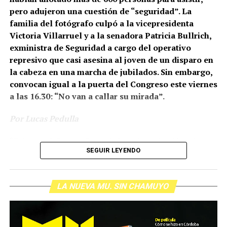
pero adujeron una cuestión de “seguridad”. La
familia del fotógrafo culpó a la vicepresidenta
Victoria Villarruel y a la senadora Patricia Bullrich,
exministra de Seguridad a cargo del operativo
represivo que casi asesina al joven de un disparo en
la cabeza en una marcha de jubilados. Sin embargo,
convocan igual a la puerta del Congreso este viernes
a las 16.30: “No van a callar su mirada”.
Por Lucas Pedulla
“Primero el disparo. Después la estigmatización. Ahora
SEGUIR LEYENDO
la censura”.
La familia de Pablo Grillo, el fotógrafo de 36 años que
LA NUEVA MU. SIN CHAMUYO
sobrevivió a un disparo a la cabeza en una represión a
jubilados del gobierno de Javier Milei, informó a través
de un comunicado que la vicepresidenta Victoria
Villarruel y la senadora Patricia Bullrich cancelaron la