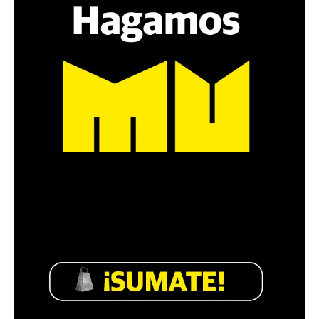
Pablo sigue con sus sesiones de rehabilitación en el
Hospital Manuel Rocca, sin perder su humor. De hecho,
para la muestra de fotos filmó un video en el que
terminaba con su sonrisa: “Si tienen ganas, vengansé. Y
si no, váyanse a freir churros”.
En diálogo con
lavaca
, su papá Fabián dice: “Esto es
muy grave. Aducen razones de seguridad porque se
había anotado muchísima gente (más de 600 personas),
pero los que tendríamos que tener miedo de nuestra
inseguridad somos el resto del pueblo. Cada vez creo
más que esas vallas que separan al Congreso del resto
(por la estructura metálica que el Gobierno dispone en
cada manifestación de protesta) nos protegen más a
nosotros que a ellos. Es jodido y triste lo que ocurre del
otro de ese muro que generaron”.
Sin embargo, la familia Grillo no se amilana y convoca a
encontrarse a las 16.30 del viernes en la puerta del