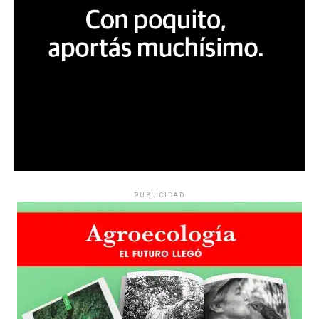
Congreso para compartir la obra de Pablo, “aunque
algunos quieran impedirlo”. Y afirman: “No se censuran
solamente fotos. Se ataca la libertad de expresión, la
cultura y el derecho a mostrar quién es realmente Pablo.
Pero no van a callar su mirada”.
PUBLICIDAD