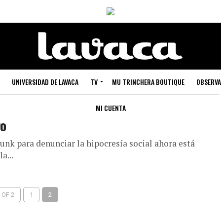
UNIVERSIDAD DE LAVACA
TV
MU TRINCHERA BOUTIQUE
OBSERVA
MI CUENTA
ro
punk para denunciar la hipocresía social ahora está
a...
 OF 2
1
2