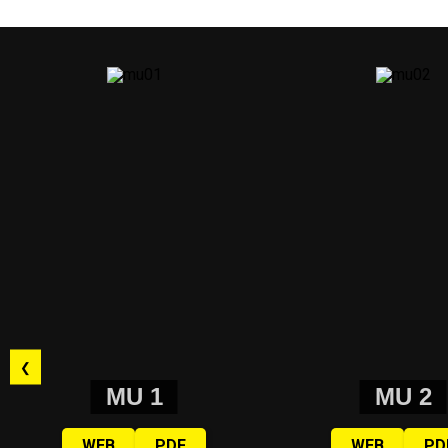
❮
MU 1
MU 2
WEB
PDF
WEB
PD