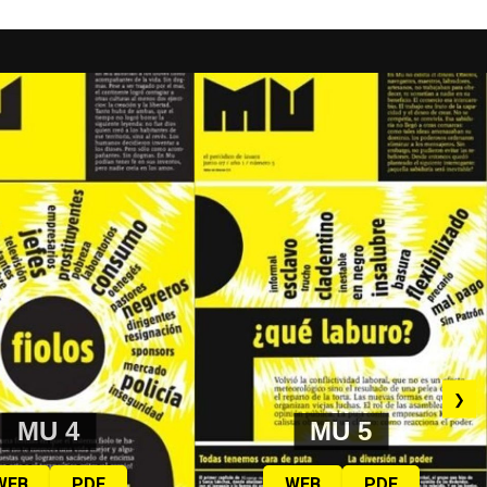
❯
MU 4
MU 5
WEB
PDF
WEB
PDF