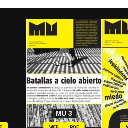
MU 3
F
WEB
PDF