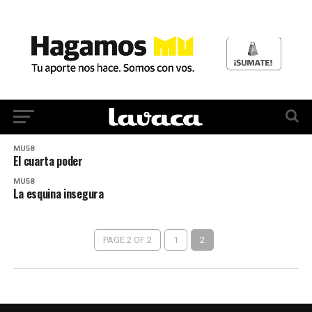
MU58
El cuarta poder
MU58
La esquina insegura
PAGE 2 OF 2
1
2
MU 1