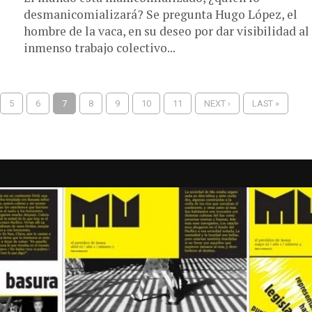
desmanicomializará? Se pregunta Hugo López, el
hombre de la vaca, en su deseo por dar visibilidad al
inmenso trabajo colectivo...
5
6
7
8
9
10
11
NEXT ›
LAST »