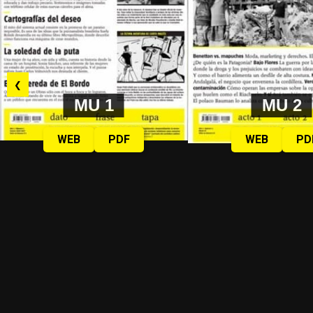
❮
MU 1
MU 2
WEB
PDF
WEB
PD