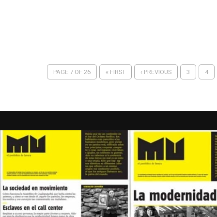
PAGE 7 OF 26
« FIRST
‹ PREVIOUS
3
4