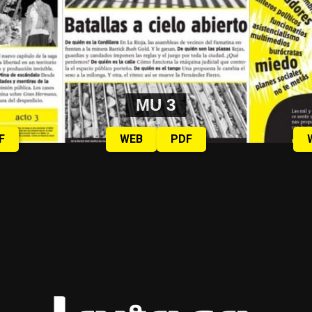
MU 3
F
WEB
PDF