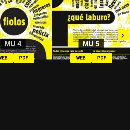
❯
MU 4
MU 5
WEB
PDF
WEB
PDF