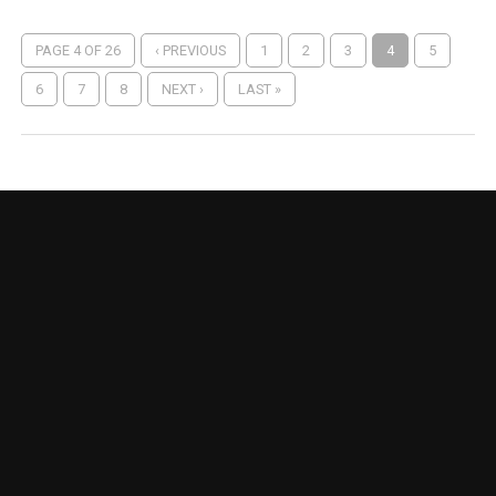
PAGE 4 OF 26
‹ PREVIOUS
1
2
3
4
5
6
7
8
NEXT ›
LAST »