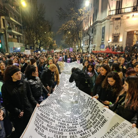
excepcional. El año pasado se registraron 227 crímenes
de odio contra personas lesbianas, gays, bisexuales,
trans (travestis, transexuales y transgéneros) y otras
identidades disidentes. Según el informe anual del
Observatorio Nacional de Crímenes de Odio LGBT+, fue
el año más violento desde la creación de este organismo,
con un crecimiento de más del 60% respecto de 2024,
cuando se habían registrado 140 casos. Se trata, dice el
relevamiento, de un aumento “abrupto, excepcional y
cualitativamente distinto a la progresión observada en
los años anteriores”.
La violencia por odio hacia el colectivo LGBT+ se
intensificó en un contexto de desmantelamiento de
políticas públicas, vaciamiento de organismos de
protección, paralización de la agenda legislativa en
materia de derechos y consolidación de discursos
fascistas que estigmatizan a la diversidad.