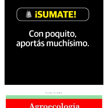
los ingredientes que tenemos a mano. Hacer cine
independiente en estos tiempos va por ahí, es la única
MU TRINCHERA BOUTIQUE
manera para seguir produciendo en un contexto tan
Riobamba 143
(mapa)
desfavorable para tanta gente y también para los que
Capital Federal – Buenos Aires – Argentina
intentamos hacer películas”.
Web:
https://lavaca.org/trinchera/
Entrada: $ 4.000,00 – Jueves – 19:00 hs – Del
07/05/2026 al 28/05/2026
PUBLICIDAD
Sobre la participación en la edición 27 del Bafici en el
mes de abril: “Yo casi ni tenía pensado mandarla y