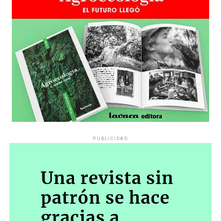
terminó quedando. Yo solo quería hacer la película,
todo lo que vino después es un regalo”. Después de las
proyecciones en el marco del Festival en Cinépolis
Houssey y en la sala Cacodelphia, la próxima escala será
en el cine Gaumont. “Me interesa mucho la llegada al
público, al espectador que está fuera del nicho del cine.
La película toca temas actuales sobre la época que nos
toca vivir entonces uno tiene el deseo y la ilusión de que
el espectador empatice con la protagonista y se
identifique con algunas cuestiones. Estamos muy
contentos con lo que pasó en el Festival y con este
estreno del 23 de julio”.
PUBLICIDAD
Cine Gaumont, Av. Rivadavia 1635, CABA
Estreno: jueves 23 de julio, 21.30 hs