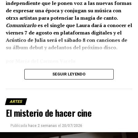
independiente que le ponen voz a las nuevas formas
de expresar una época y conjugan su música con
otrxs artistas para potenciar la magia de canto.
Comunicarlo
es el single que Laura dará a conocer el
viernes 7 de agosto en plataformas digitales y el
Acústico de Julia será el sábado 8 con canciones de
su álbum debut y adelantos del próximo disco.
por María del Carmen Varela
Laura Zapata: Espantar el mal
SEGUIR LEYENDO
El viernes 7 de agosto estará disponible en plataformas
digitales Comunicarlo, el primer single de
Pacha Urbana
,
ARTES
el álbum de estudio de Big Mama Laboratorio –la
El misterio de hacer cine
propuesta musical de Laura Zapata con 15 años de
trayectoria– y la participación de Kndelah, Uxia
Hochstein, Jinetes del mal flash, con producción de
Publicada
hace 2 semanas
el
20/07/2026
Hernán Bruckner (Árbol). El disco invita a escuchar un