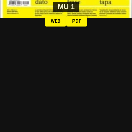
MU 1
WEB
PDF