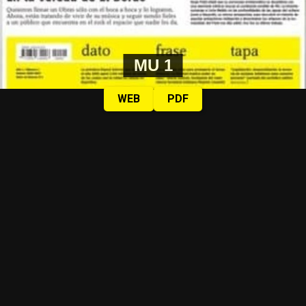
MU 1
WEB
PDF