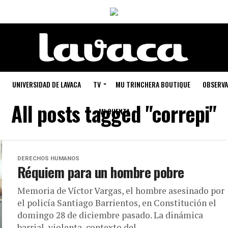
UNIVERSIDAD DE LAVACA
TV
MU TRINCHERA BOUTIQUE
OBSERVA
All posts tagged "correpi"
MI CUENTA
DERECHOS HUMANOS
Réquiem para un hombre pobre
Memoria de Víctor Vargas, el hombre asesinado por
el policía Santiago Barrientos, en Constitución el
domingo 28 de diciembre pasado. La dinámica
barrial, violenta, contexto del...