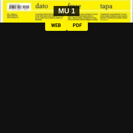
MU 1
WEB
PDF