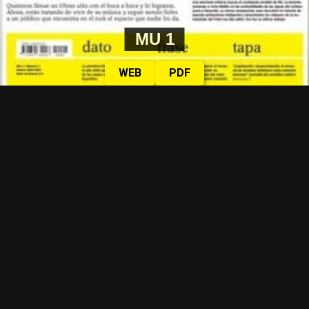
MU 1
WEB
PDF