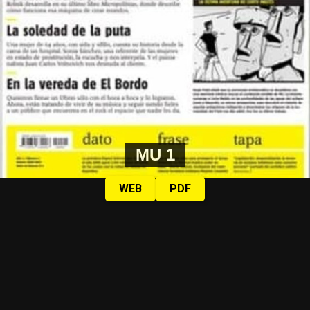
MU 1
WEB
PDF