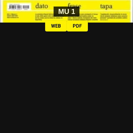
MU 1
WEB
PDF